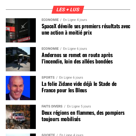
LES + LUS
ÉCONOMIE
En Ligne 4 jours
SpaceX dévoile ses premiers résultats avec
une action à moitié prix
ÉCONOMIE
En Ligne 6 jours
Andernos se remet en route après
l’incendie, loin des allées bondées
SPORTS
En Ligne 6 jours
La folie Zidane vide déjà le Stade de
France pour les Bleus
FAITS DIVERS
En Ligne 5 jours
Deux régions en flammes, des pompiers
toujours mobilisés
SOCIÉTÉ
En Ligne 4 jours