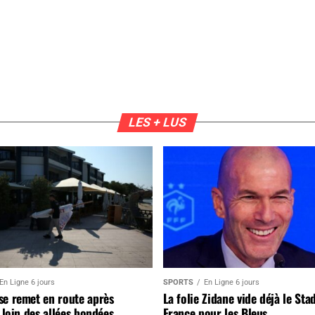
LES + LUS
En Ligne 6 jours
SPORTS
En Ligne 6 jours
se remet en route après
La folie Zidane vide déjà le Sta
, loin des allées bondées
France pour les Bleus