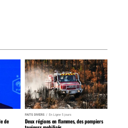
FAITS DIVERS
En Ligne 5 jours
de de
Deux régions en flammes, des pompiers
toujours mobilisés