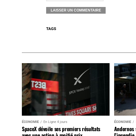
TAGS
ÉCONOMIE
En Ligne 4 jours
ÉCONOMIE
SpaceX dévoile ses premiers résultats
Andernos 
avec une action à moitié prix
l’incendie