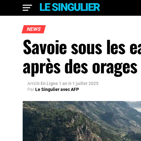
NEWS
Savoie sous les e
après des orages 
Article
En Ligne 1 an
le
1 juillet 2025
Par
Le Singulier avec AFP