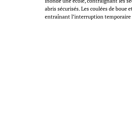
inondé une école, contraignant les s
abris sécurisés. Les coulées de boue e
entraînant l’interruption temporaire du