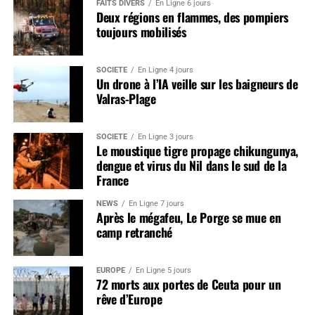
FAITS DIVERS
En Ligne 6 jours
Deux régions en flammes, des pompiers
toujours mobilisés
SOCIÉTÉ
En Ligne 4 jours
Un drone à l’IA veille sur les baigneurs de
Valras-Plage
SOCIÉTÉ
En Ligne 3 jours
Le moustique tigre propage chikungunya,
dengue et virus du Nil dans le sud de la
France
NEWS
En Ligne 7 jours
Après le mégafeu, Le Porge se mue en
camp retranché
EUROPE
En Ligne 5 jours
72 morts aux portes de Ceuta pour un
rêve d’Europe