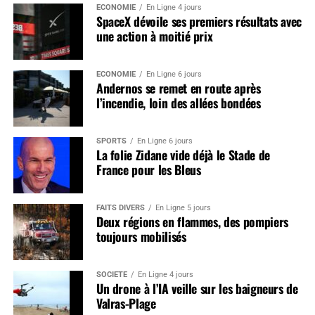
ÉCONOMIE
En Ligne 4 jours
SpaceX dévoile ses premiers résultats avec
une action à moitié prix
ÉCONOMIE
En Ligne 6 jours
Andernos se remet en route après
l’incendie, loin des allées bondées
SPORTS
En Ligne 6 jours
La folie Zidane vide déjà le Stade de
France pour les Bleus
FAITS DIVERS
En Ligne 5 jours
Deux régions en flammes, des pompiers
toujours mobilisés
SOCIÉTÉ
En Ligne 4 jours
Un drone à l’IA veille sur les baigneurs de
Valras-Plage