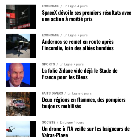
ÉCONOMIE
En Ligne 4 jours
SpaceX dévoile ses premiers résultats avec
une action à moitié prix
ÉCONOMIE
En Ligne 7 jours
Andernos se remet en route après
l’incendie, loin des allées bondées
SPORTS
En Ligne 7 jours
La folie Zidane vide déjà le Stade de
France pour les Bleus
FAITS DIVERS
En Ligne 6 jours
Deux régions en flammes, des pompiers
toujours mobilisés
SOCIÉTÉ
En Ligne 4 jours
Un drone à l’IA veille sur les baigneurs de
Valras-Plage