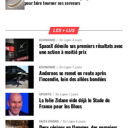
pour faire tourner ses serveurs
LES + LUS
ÉCONOMIE
En Ligne 4 jours
SpaceX dévoile ses premiers résultats avec
une action à moitié prix
ÉCONOMIE
En Ligne 7 jours
Andernos se remet en route après
l’incendie, loin des allées bondées
SPORTS
En Ligne 7 jours
La folie Zidane vide déjà le Stade de
France pour les Bleus
FAITS DIVERS
En Ligne 6 jours
Deux régions en flammes, des pompiers