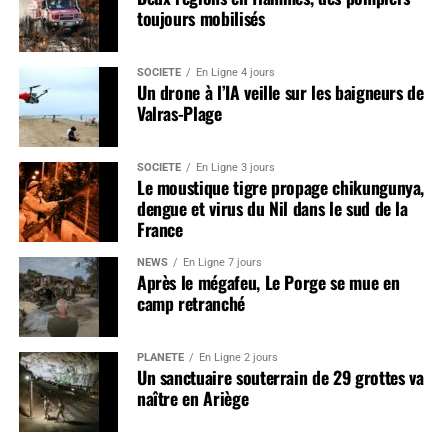
toujours mobilisés
SOCIÉTÉ
En Ligne 4 jours
Un drone à l’IA veille sur les baigneurs de
Valras-Plage
SOCIÉTÉ
En Ligne 3 jours
Le moustique tigre propage chikungunya,
dengue et virus du Nil dans le sud de la
France
NEWS
En Ligne 7 jours
Après le mégafeu, Le Porge se mue en
camp retranché
PLANÈTE
En Ligne 2 jours
Un sanctuaire souterrain de 29 grottes va
naître en Ariège