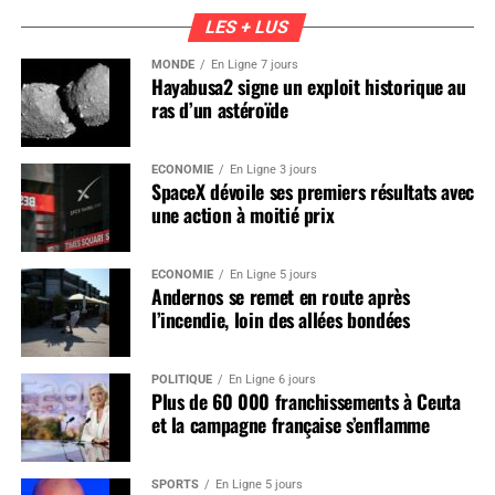
LES + LUS
MONDE
En Ligne 7 jours
Hayabusa2 signe un exploit historique au
ras d’un astéroïde
ÉCONOMIE
En Ligne 3 jours
SpaceX dévoile ses premiers résultats avec
une action à moitié prix
ÉCONOMIE
En Ligne 5 jours
Andernos se remet en route après
l’incendie, loin des allées bondées
POLITIQUE
En Ligne 6 jours
Plus de 60 000 franchissements à Ceuta
et la campagne française s’enflamme
SPORTS
En Ligne 5 jours