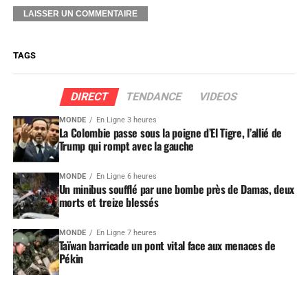
TAGS
DIRECT
TENDANCE
VIDEOS
MONDE
En Ligne 3 heures
La Colombie passe sous la poigne d’El Tigre, l’allié de
Trump qui rompt avec la gauche
MONDE
En Ligne 6 heures
Un minibus soufflé par une bombe près de Damas, deux
morts et treize blessés
MONDE
En Ligne 7 heures
Taïwan barricade un pont vital face aux menaces de
Pékin