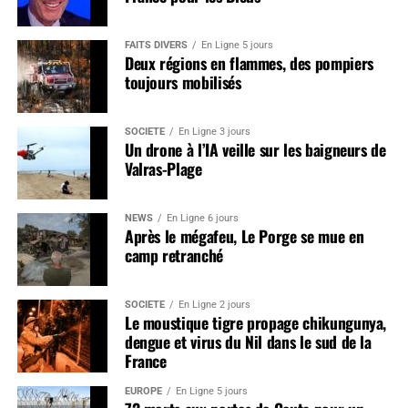
FAITS DIVERS
En Ligne 5 jours
Deux régions en flammes, des pompiers
toujours mobilisés
SOCIÉTÉ
En Ligne 3 jours
Un drone à l’IA veille sur les baigneurs de
Valras-Plage
NEWS
En Ligne 6 jours
Après le mégafeu, Le Porge se mue en
camp retranché
SOCIÉTÉ
En Ligne 2 jours
Le moustique tigre propage chikungunya,
dengue et virus du Nil dans le sud de la
France
EUROPE
En Ligne 5 jours