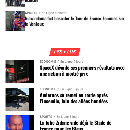
SPORTS
En Ligne 3 heures
Niewiadoma fait basculer le Tour de France Femmes sur
le Ventoux
LES + LUS
ÉCONOMIE
En Ligne 4 jours
SpaceX dévoile ses premiers résultats avec
une action à moitié prix
ÉCONOMIE
En Ligne 6 jours
Andernos se remet en route après
l’incendie, loin des allées bondées
SPORTS
En Ligne 6 jours
La folie Zidane vide déjà le Stade de
France pour les Bleus