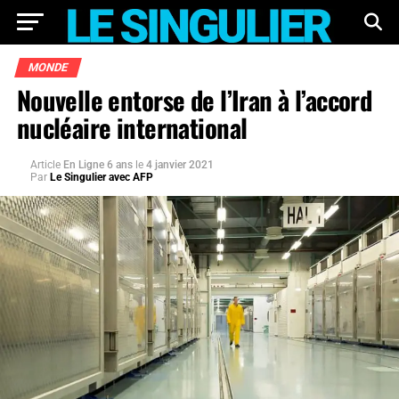
MONDE
Nouvelle entorse de l’Iran à l’accord
nucléaire international
Article
En Ligne 6 ans
le
4 janvier 2021
Par
Le Singulier avec AFP