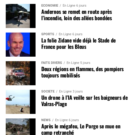
ÉCONOMIE
En Ligne 6 jours
Andernos se remet en route après
l’incendie, loin des allées bondées
SPORTS
En Ligne 6 jours
La folie Zidane vide déjà le Stade de
France pour les Bleus
FAITS DIVERS
En Ligne 5 jours
Deux régions en flammes, des pompiers
toujours mobilisés
SOCIÉTÉ
En Ligne 3 jours
Un drone à l’IA veille sur les baigneurs de
Valras-Plage
NEWS
En Ligne 6 jours
Après le mégafeu, Le Porge se mue en
camp retranché