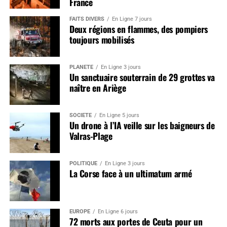
France
FAITS DIVERS
En Ligne 7 jours
Deux régions en flammes, des pompiers
toujours mobilisés
PLANÈTE
En Ligne 3 jours
Un sanctuaire souterrain de 29 grottes va
naître en Ariège
SOCIÉTÉ
En Ligne 5 jours
Un drone à l’IA veille sur les baigneurs de
Valras-Plage
POLITIQUE
En Ligne 3 jours
La Corse face à un ultimatum armé
EUROPE
En Ligne 6 jours
72 morts aux portes de Ceuta pour un