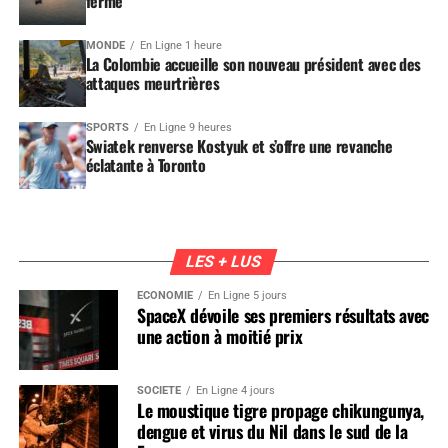
fermé
MONDE
En Ligne 1 heure
La Colombie accueille son nouveau président avec des
attaques meurtrières
SPORTS
En Ligne 9 heures
Swiatek renverse Kostyuk et s’offre une revanche
éclatante à Toronto
LES + LUS
ÉCONOMIE
En Ligne 5 jours
SpaceX dévoile ses premiers résultats avec
une action à moitié prix
SOCIÉTÉ
En Ligne 4 jours
Le moustique tigre propage chikungunya,
dengue et virus du Nil dans le sud de la