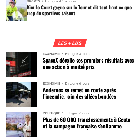
SPORTS
En Ligne 47 minutes
Kim Le Court gagne sur le Tour et dit tout haut ce que
trop de sportives taisent
LES + LUS
ÉCONOMIE
En Ligne 3 jours
SpaceX dévoile ses premiers résultats avec
une action à moitié prix
ÉCONOMIE
En Ligne 6 jours
Andernos se remet en route après
l’incendie, loin des allées bondées
POLITIQUE
En Ligne 7 jours
Plus de 60 000 franchissements à Ceuta
et la campagne française s’enflamme