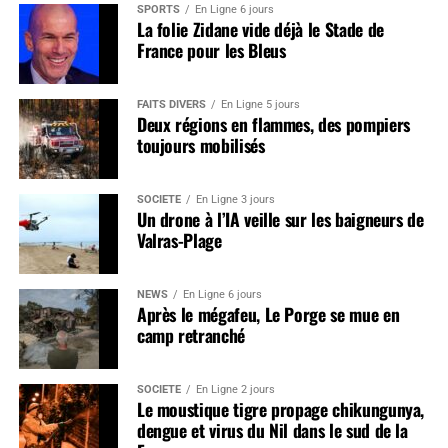
SPORTS
En Ligne 6 jours
La folie Zidane vide déjà le Stade de
France pour les Bleus
FAITS DIVERS
En Ligne 5 jours
Deux régions en flammes, des pompiers
toujours mobilisés
SOCIÉTÉ
En Ligne 3 jours
Un drone à l’IA veille sur les baigneurs de
Valras-Plage
NEWS
En Ligne 6 jours
Après le mégafeu, Le Porge se mue en
camp retranché
SOCIÉTÉ
En Ligne 2 jours
Le moustique tigre propage chikungunya,
dengue et virus du Nil dans le sud de la