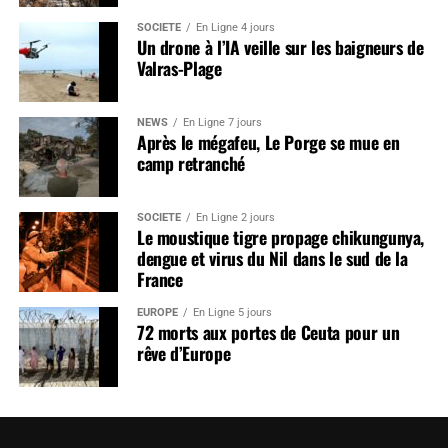
SOCIÉTÉ
En Ligne 4 jours
Un drone à l’IA veille sur les baigneurs de
Valras-Plage
NEWS
En Ligne 7 jours
Après le mégafeu, Le Porge se mue en
camp retranché
SOCIÉTÉ
En Ligne 2 jours
Le moustique tigre propage chikungunya,
dengue et virus du Nil dans le sud de la
France
EUROPE
En Ligne 5 jours
72 morts aux portes de Ceuta pour un
rêve d’Europe