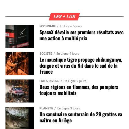
LES + LUS
ÉCONOMIE
En Ligne 5 jours
SpaceX dévoile ses premiers résultats avec
une action à moitié prix
SOCIÉTÉ
En Ligne 4 jours
Le moustique tigre propage chikungunya,
dengue et virus du Nil dans le sud de la
France
FAITS DIVERS
En Ligne 7 jours
Deux régions en flammes, des pompiers
toujours mobilisés
PLANÈTE
En Ligne 3 jours
Un sanctuaire souterrain de 29 grottes va
naître en Ariège