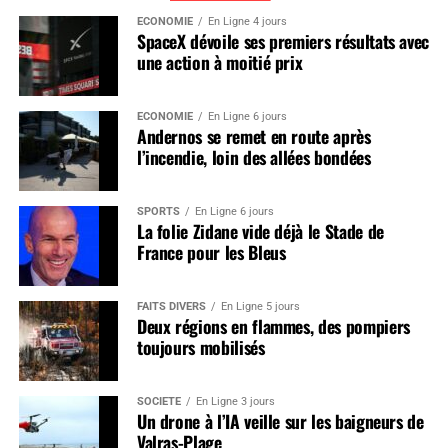
ÉCONOMIE
En Ligne 4 jours
SpaceX dévoile ses premiers résultats avec
une action à moitié prix
ÉCONOMIE
En Ligne 6 jours
Andernos se remet en route après
l’incendie, loin des allées bondées
SPORTS
En Ligne 6 jours
La folie Zidane vide déjà le Stade de
France pour les Bleus
FAITS DIVERS
En Ligne 5 jours
Deux régions en flammes, des pompiers
toujours mobilisés
SOCIÉTÉ
En Ligne 3 jours
Un drone à l’IA veille sur les baigneurs de
Valras-Plage