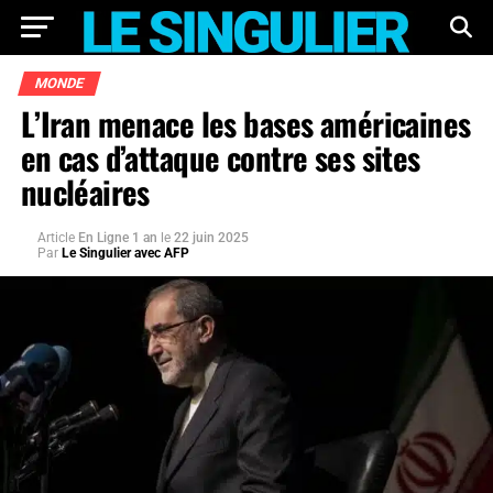
MONDE
L’Iran menace les bases américaines
en cas d’attaque contre ses sites
nucléaires
Article
En Ligne 1 an
le
22 juin 2025
Par
Le Singulier avec AFP