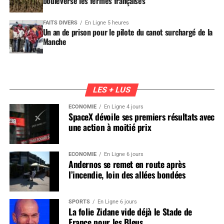
bouleverse les fermes françaises
FAITS DIVERS
En Ligne 5 heures
Un an de prison pour le pilote du canot surchargé de la
Manche
LES + LUS
ÉCONOMIE
En Ligne 4 jours
SpaceX dévoile ses premiers résultats avec
une action à moitié prix
ÉCONOMIE
En Ligne 6 jours
Andernos se remet en route après
l’incendie, loin des allées bondées
SPORTS
En Ligne 6 jours
La folie Zidane vide déjà le Stade de
France pour les Bleus