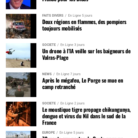
FAITS DIVERS
En Ligne 5 jours
Deux régions en flammes, des pompiers
toujours mobilisés
SOCIÉTÉ
En Ligne 3 jours
Un drone à l’IA veille sur les baigneurs de
Valras-Plage
NEWS
En Ligne 7 jours
Après le mégafeu, Le Porge se mue en
camp retranché
SOCIÉTÉ
En Ligne 2 jours
Le moustique tigre propage chikungunya,
dengue et virus du Nil dans le sud de la
France
EUROPE
En Ligne 5 jours