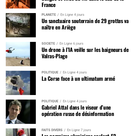
France
PLANÈTE
En Ligne 4 jours
Un sanctuaire souterrain de 29 grottes va
naître en Ariège
SOCIÉTÉ
En Ligne 6 jours
Un drone à l’IA veille sur les baigneurs de
Valras-Plage
POLITIQUE
En Ligne 4 jours
La Corse face à un ultimatum armé
POLITIQUE
En Ligne 4 jours
Gabriel Attal dans le viseur d’une
opération russe de désinformation
FAITS DIVERS
En Ligne 7 jours