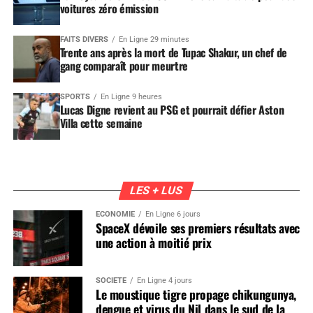
voitures zéro émission
FAITS DIVERS
En Ligne 29 minutes
Trente ans après la mort de Tupac Shakur, un chef de
gang comparaît pour meurtre
SPORTS
En Ligne 9 heures
Lucas Digne revient au PSG et pourrait défier Aston
Villa cette semaine
LES + LUS
ÉCONOMIE
En Ligne 6 jours
SpaceX dévoile ses premiers résultats avec
une action à moitié prix
SOCIÉTÉ
En Ligne 4 jours
Le moustique tigre propage chikungunya,
dengue et virus du Nil dans le sud de la