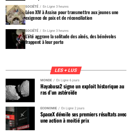
SOCIÉTÉ
En Ligne 3 heures
Léon XIV à Assise pour transmettre aux jeunes une
exigence de paix et de réconciliation
SOCIÉTÉ
En Ligne 3 heures
L’été aggrave la solitude des aînés, des bénévoles
frappent à leur porte
LES + LUS
MONDE
En Ligne 6 jours
Hayabusa2 signe un exploit historique au
ras d’un astéroïde
ÉCONOMIE
En Ligne 2 jours
SpaceX dévoile ses premiers résultats avec
une action à moitié prix