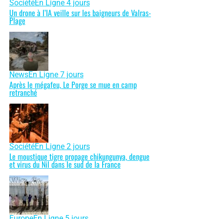
Société
En Ligne 4 jours
Un drone à l’IA veille sur les baigneurs de Valras-
Plage
News
En Ligne 7 jours
Après le mégafeu, Le Porge se mue en camp
retranché
Société
En Ligne 2 jours
Le moustique tigre propage chikungunya, dengue
et virus du Nil dans le sud de la France
Europe
En Ligne 5 jours