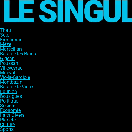
Thau
Sète
Frontignan
Mèze
Marseillan
Balaruc-les-Bains
Gigean
Poussan
Villeveyrac
Mireval
Vic-la-Gardiole
Montbazin
Balaruc-le-Vieux
Loupian
Bouzigues
Politique
Société
Économie
Faits Divers
Planète
Culture
Sports