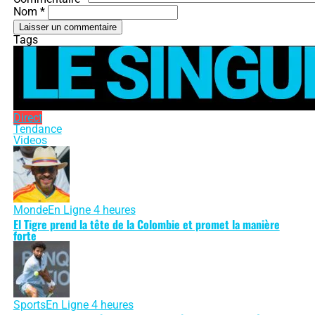
Nom *
Tags
Direct
Tendance
Videos
Monde
En Ligne 4 heures
El Tigre prend la tête de la Colombie et promet la manière
forte
Sports
En Ligne 4 heures