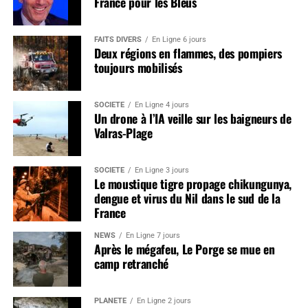
France pour les Bleus
FAITS DIVERS
En Ligne 6 jours
Deux régions en flammes, des pompiers
toujours mobilisés
SOCIÉTÉ
En Ligne 4 jours
Un drone à l’IA veille sur les baigneurs de
Valras-Plage
SOCIÉTÉ
En Ligne 3 jours
Le moustique tigre propage chikungunya,
dengue et virus du Nil dans le sud de la
France
NEWS
En Ligne 7 jours
Après le mégafeu, Le Porge se mue en
camp retranché
PLANÈTE
En Ligne 2 jours