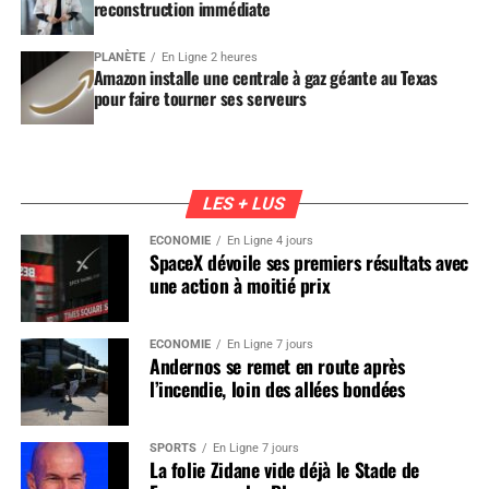
reconstruction immédiate
PLANÈTE
En Ligne 2 heures
Amazon installe une centrale à gaz géante au Texas
pour faire tourner ses serveurs
LES + LUS
ÉCONOMIE
En Ligne 4 jours
SpaceX dévoile ses premiers résultats avec
une action à moitié prix
ÉCONOMIE
En Ligne 7 jours
Andernos se remet en route après
l’incendie, loin des allées bondées
SPORTS
En Ligne 7 jours
La folie Zidane vide déjà le Stade de