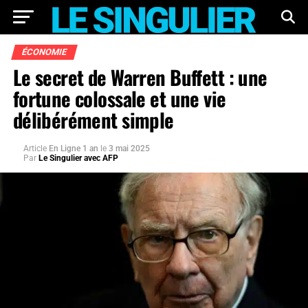
ÉCONOMIE
Le secret de Warren Buffett : une
fortune colossale et une vie
délibérément simple
Article
En Ligne 1 an
le
3 mai 2025
Par
Le Singulier avec AFP