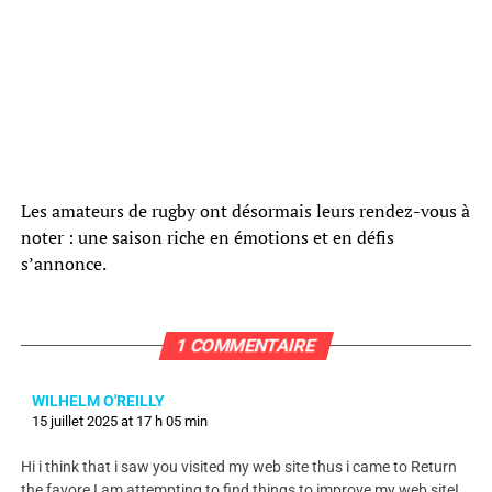
Les amateurs de rugby ont désormais leurs rendez-vous à
noter : une saison riche en émotions et en défis
s’annonce.
1 COMMENTAIRE
WILHELM O'REILLY
15 juillet 2025 at 17 h 05 min
Hi i think that i saw you visited my web site thus i came to Return
the favore I am attempting to find things to improve my web siteI