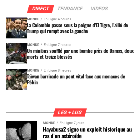
DIRECT
TENDANCE
VIDEOS
MONDE
En Ligne 4 heures
La Colombie passe sous la poigne d’El Tigre, l’allié de
Trump qui rompt avec la gauche
MONDE
En Ligne 7 heures
Un minibus soufflé par une bombe près de Damas, deux
morts et treize blessés
MONDE
En Ligne 8 heures
Taïwan barricade un pont vital face aux menaces de
Pékin
LES + LUS
MONDE
En Ligne 7 jours
Hayabusa2 signe un exploit historique au
ras d’un astéroïde