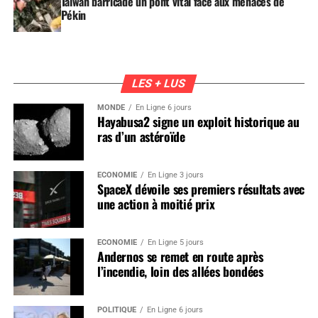
Taïwan barricade un pont vital face aux menaces de
Pékin
LES + LUS
MONDE
En Ligne 6 jours
Hayabusa2 signe un exploit historique au
ras d’un astéroïde
ÉCONOMIE
En Ligne 3 jours
SpaceX dévoile ses premiers résultats avec
une action à moitié prix
ÉCONOMIE
En Ligne 5 jours
Andernos se remet en route après
l’incendie, loin des allées bondées
POLITIQUE
En Ligne 6 jours