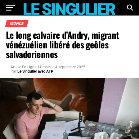
MONDE
Le long calvaire d’Andry, migrant
vénézuélien libéré des geôles
salvadoriennes
Article
En Ligne 11 mois
le
4 septembre 2025
Par
Le Singulier avec AFP