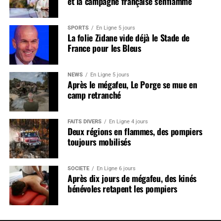
et la campagne française s’enflamme
SPORTS
En Ligne 5 jours
La folie Zidane vide déjà le Stade de
France pour les Bleus
NEWS
En Ligne 5 jours
Après le mégafeu, Le Porge se mue en
camp retranché
FAITS DIVERS
En Ligne 4 jours
Deux régions en flammes, des pompiers
toujours mobilisés
SOCIÉTÉ
En Ligne 6 jours
Après dix jours de mégafeu, des kinés
bénévoles retapent les pompiers