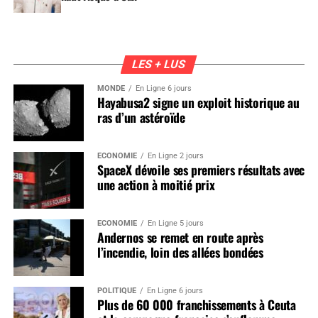
LES + LUS
MONDE
En Ligne 6 jours
Hayabusa2 signe un exploit historique au
ras d’un astéroïde
ÉCONOMIE
En Ligne 2 jours
SpaceX dévoile ses premiers résultats avec
une action à moitié prix
ÉCONOMIE
En Ligne 5 jours
Andernos se remet en route après
l’incendie, loin des allées bondées
POLITIQUE
En Ligne 6 jours
Plus de 60 000 franchissements à Ceuta