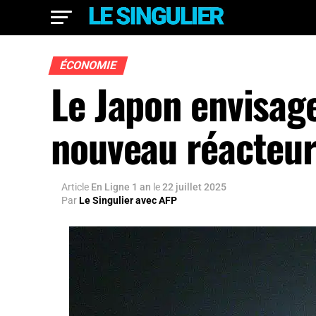
ÉCONOMIE
Le Japon envisage
nouveau réacteur
Article
En Ligne 1 an
le
22 juillet 2025
Par
Le Singulier avec AFP