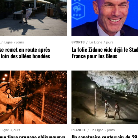
En Ligne 7 jours
SPORTS
En Ligne 7 jours
se remet en route après
La folie Zidane vide déjà le Sta
, loin des allées bondées
France pour les Bleus
 Ligne 3 jours
PLANÈTE
En Ligne 2 jours
que tigre propage chikungunya,
Un sanctuaire souterrain de 29