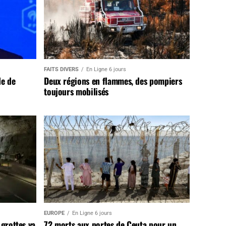
FAITS DIVERS
En Ligne 6 jours
de de
Deux régions en flammes, des pompiers
toujours mobilisés
EUROPE
En Ligne 6 jours
 grottes va
72 morts aux portes de Ceuta pour un