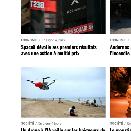
ÉCONOMIE
En Ligne 4 jours
ÉCONOMIE
SpaceX dévoile ses premiers résultats
Andernos 
avec une action à moitié prix
l’incendie
SOCIÉTÉ
En Ligne 4 jours
SOCIÉTÉ
En
Un drone à l’IA veille sur les baigneurs de
Le mousti