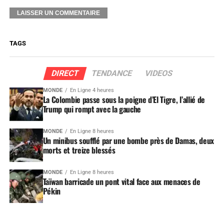
TAGS
DIRECT
TENDANCE
VIDEOS
MONDE
En Ligne 4 heures
La Colombie passe sous la poigne d’El Tigre, l’allié de
Trump qui rompt avec la gauche
MONDE
En Ligne 8 heures
Un minibus soufflé par une bombe près de Damas, deux
morts et treize blessés
MONDE
En Ligne 8 heures
Taïwan barricade un pont vital face aux menaces de
Pékin