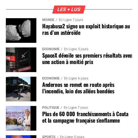
LES + LUS
MONDE
En Ligne 7 jours
Hayabusa2 signe un exploit historique au
ras d’un astéroïde
ÉCONOMIE
En Ligne 3 jours
SpaceX dévoile ses premiers résultats avec
une action à moitié prix
ÉCONOMIE
En Ligne 6 jours
Andernos se remet en route après
l’incendie, loin des allées bondées
POLITIQUE
En Ligne 7 jours
Plus de 60 000 franchissements à Ceuta
et la campagne française s’enflamme
SPORTS
En Ligne 5 jours