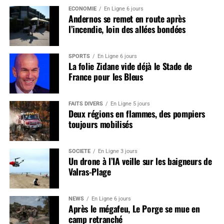
ÉCONOMIE
En Ligne 6 jours
Andernos se remet en route après
l’incendie, loin des allées bondées
SPORTS
En Ligne 6 jours
La folie Zidane vide déjà le Stade de
France pour les Bleus
FAITS DIVERS
En Ligne 5 jours
Deux régions en flammes, des pompiers
toujours mobilisés
SOCIÉTÉ
En Ligne 3 jours
Un drone à l’IA veille sur les baigneurs de
Valras-Plage
NEWS
En Ligne 6 jours
Après le mégafeu, Le Porge se mue en
camp retranché