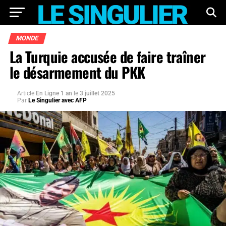
MONDE
La Turquie accusée de faire traîner
le désarmement du PKK
Article
En Ligne 1 an
le
3 juillet 2025
Par
Le Singulier avec AFP