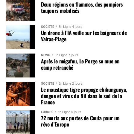
Deux régions en flammes, des pompiers
toujours mobilisés
SOCIÉTÉ
En Ligne 4 jours
Un drone à l’IA veille sur les baigneurs de
Valras-Plage
NEWS
En Ligne 7 jours
Après le mégafeu, Le Porge se mue en
camp retranché
SOCIÉTÉ
En Ligne 2 jours
Le moustique tigre propage chikungunya,
dengue et virus du Nil dans le sud de la
France
EUROPE
En Ligne 5 jours
72 morts aux portes de Ceuta pour un
rêve d’Europe