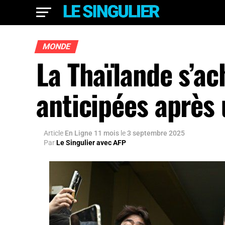
MONDE
La Thaïlande s’ac
anticipées après 
Article
En Ligne 11 mois
le
3 septembre 2025
Par
Le Singulier avec AFP