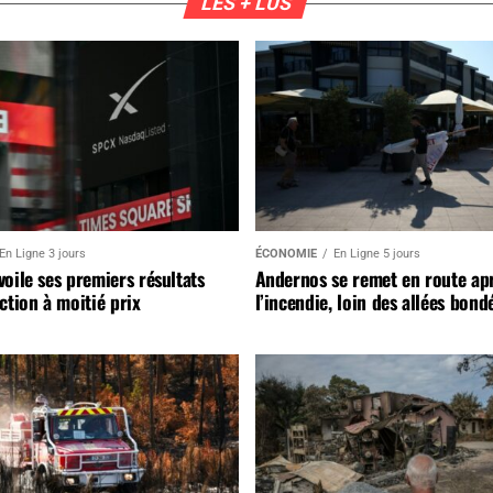
LES + LUS
En Ligne 3 jours
ÉCONOMIE
En Ligne 5 jours
oile ses premiers résultats
Andernos se remet en route ap
ction à moitié prix
l’incendie, loin des allées bond