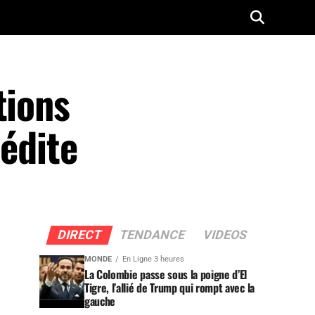
tions
nédite
DIRECT
TENDANCE
VIDEOS
MONDE
En Ligne 3 heures
La Colombie passe sous la poigne d’El
Tigre, l’allié de Trump qui rompt avec la
gauche