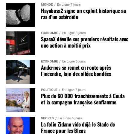
MONDE
En Ligne 7 jours
Hayabusa2 signe un exploit historique au
ras d’un astéroïde
ÉCONOMIE
En Ligne 3 jours
SpaceX dévoile ses premiers résultats avec
une action à moitié prix
ÉCONOMIE
En Ligne 6 jours
Andernos se remet en route après
l’incendie, loin des allées bondées
POLITIQUE
En Ligne 7 jours
Plus de 60 000 franchissements à Ceuta
et la campagne française s’enflamme
SPORTS
En Ligne 6 jours
La folie Zidane vide déjà le Stade de
France pour les Bleus