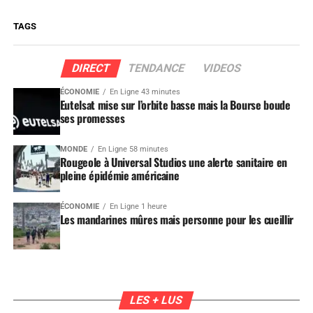
TAGS
DIRECT
TENDANCE
VIDEOS
ÉCONOMIE
En Ligne 43 minutes
Eutelsat mise sur l’orbite basse mais la Bourse boude
ses promesses
MONDE
En Ligne 58 minutes
Rougeole à Universal Studios une alerte sanitaire en
pleine épidémie américaine
ÉCONOMIE
En Ligne 1 heure
Les mandarines mûres mais personne pour les cueillir
LES + LUS