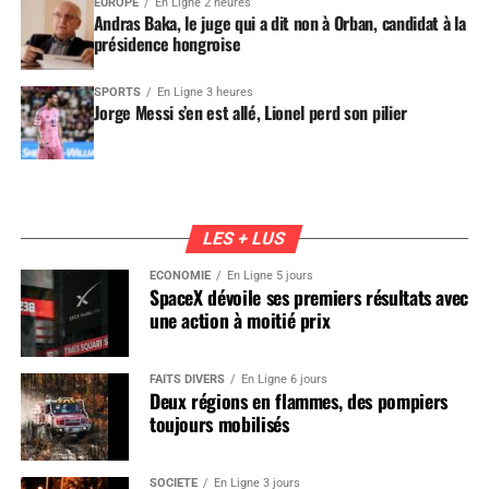
EUROPE
En Ligne 2 heures
Andras Baka, le juge qui a dit non à Orban, candidat à la
présidence hongroise
SPORTS
En Ligne 3 heures
Jorge Messi s’en est allé, Lionel perd son pilier
LES + LUS
ÉCONOMIE
En Ligne 5 jours
SpaceX dévoile ses premiers résultats avec
une action à moitié prix
FAITS DIVERS
En Ligne 6 jours
Deux régions en flammes, des pompiers
toujours mobilisés
SOCIÉTÉ
En Ligne 3 jours