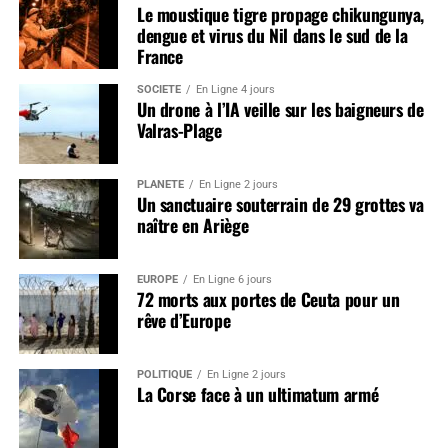
Le moustique tigre propage chikungunya,
dengue et virus du Nil dans le sud de la
France
SOCIÉTÉ
En Ligne 4 jours
Un drone à l’IA veille sur les baigneurs de
Valras-Plage
PLANÈTE
En Ligne 2 jours
Un sanctuaire souterrain de 29 grottes va
naître en Ariège
EUROPE
En Ligne 6 jours
72 morts aux portes de Ceuta pour un
rêve d’Europe
POLITIQUE
En Ligne 2 jours
La Corse face à un ultimatum armé