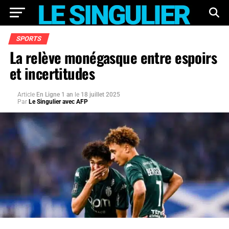
SPORTS
La relève monégasque entre espoirs
et incertitudes
Article
En Ligne 1 an
le
18 juillet 2025
Par
Le Singulier avec AFP