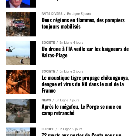
FAITS DIVERS
En Ligne 5 jours
Deux régions en flammes, des pompiers
toujours mobilisés
SOCIÉTÉ
En Ligne 4 jours
Un drone à l’IA veille sur les baigneurs de
Valras-Plage
SOCIÉTÉ
En Ligne 2 jours
Le moustique tigre propage chikungunya,
dengue et virus du Nil dans le sud de la
France
NEWS
En Ligne 7 jours
Après le mégafeu, Le Porge se mue en
camp retranché
EUROPE
En Ligne 5 jours
72 morts aux portes de Ceuta pour un