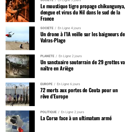
SOCIÉTÉ
En Ligne 3 jours
Le moustique tigre propage chikungunya,
dengue et virus du Nil dans le sud de la
France
SOCIÉTÉ
En Ligne 4 jours
Un drone à l’IA veille sur les baigneurs de
Valras-Plage
PLANÈTE
En Ligne 2 jours
Un sanctuaire souterrain de 29 grottes va
naître en Ariège
EUROPE
En Ligne 6 jours
72 morts aux portes de Ceuta pour un
rêve d’Europe
POLITIQUE
En Ligne 2 jours
La Corse face à un ultimatum armé