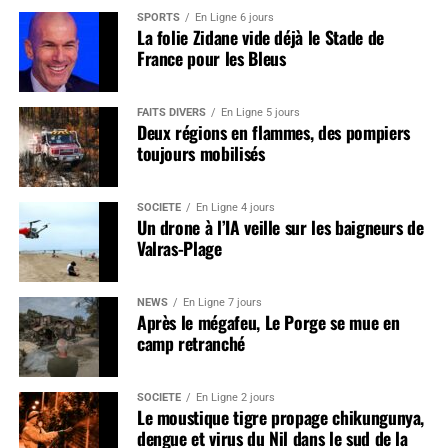
SPORTS
En Ligne 6 jours
La folie Zidane vide déjà le Stade de
France pour les Bleus
FAITS DIVERS
En Ligne 5 jours
Deux régions en flammes, des pompiers
toujours mobilisés
SOCIÉTÉ
En Ligne 4 jours
Un drone à l’IA veille sur les baigneurs de
Valras-Plage
NEWS
En Ligne 7 jours
Après le mégafeu, Le Porge se mue en
camp retranché
SOCIÉTÉ
En Ligne 2 jours
Le moustique tigre propage chikungunya,
dengue et virus du Nil dans le sud de la