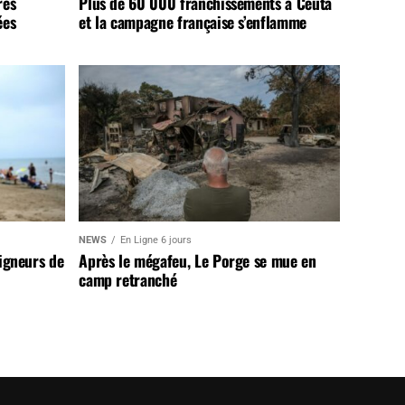
rès
Plus de 60 000 franchissements à Ceuta
ées
et la campagne française s’enflamme
NEWS
En Ligne 6 jours
aigneurs de
Après le mégafeu, Le Porge se mue en
camp retranché