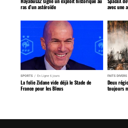
Hayabusa2 signe un exploit historique au
SpaceX dév
ras d’un astéroïde
avec une a
SPORTS
En Ligne 6 jours
FAITS DIVERS
La folie Zidane vide déjà le Stade de
Deux régi
France pour les Bleus
toujours m