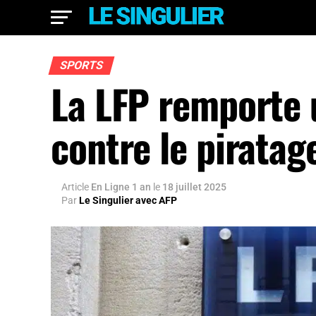
SPORTS
La LFP remporte u
contre le piratag
Article
En Ligne 1 an
le
18 juillet 2025
Par
Le Singulier avec AFP