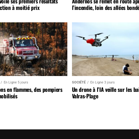
oile ses premiers résultats
Andernos se remet en route ap
ction à moitié prix
l’incendie, loin des allées bond
En Ligne 5 jours
SOCIÉTÉ
En Ligne 3 jours
ons en flammes, des pompiers
Un drone à l’IA veille sur les b
obilisés
Valras-Plage