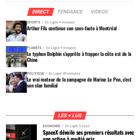
DIRECT
TENDANCE
VIDEOS
SPORTS
En Ligne 4 minutes
Arthur Fils continue son sans-faute à Montréal
PLANÈTE
En Ligne 9 minutes
Le typhon Dolphin s’apprête à frapper la côte est de la
Chine
POLITIQUE
En Ligne 49 minutes
Le vrai moteur de la campagne de Marine Le Pen, c’est
son clan familial
LES + LUS
ÉCONOMIE
En Ligne 5 jours
SpaceX dévoile ses premiers résultats avec
une action à moitié prix