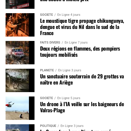
SOCIÉTÉ
En Ligne 4 jours
Le moustique tigre propage chikungunya,
dengue et virus du Nil dans le sud de la
France
FAITS DIVERS
En Ligne 7 jours
Deux régions en flammes, des pompiers
toujours mobilisés
PLANÈTE
En Ligne 3 jours
Un sanctuaire souterrain de 29 grottes va
naître en Ariège
SOCIÉTÉ
En Ligne 5 jours
Un drone à l’IA veille sur les baigneurs de
Valras-Plage
POLITIQUE
En Ligne 3 jours