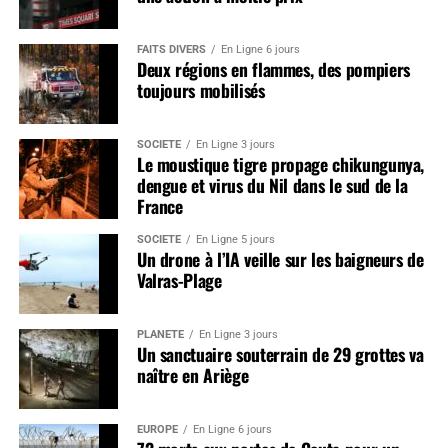
FAITS DIVERS
En Ligne 6 jours
Deux régions en flammes, des pompiers
toujours mobilisés
SOCIÉTÉ
En Ligne 3 jours
Le moustique tigre propage chikungunya,
dengue et virus du Nil dans le sud de la
France
SOCIÉTÉ
En Ligne 5 jours
Un drone à l’IA veille sur les baigneurs de
Valras-Plage
PLANÈTE
En Ligne 3 jours
Un sanctuaire souterrain de 29 grottes va
naître en Ariège
EUROPE
En Ligne 6 jours