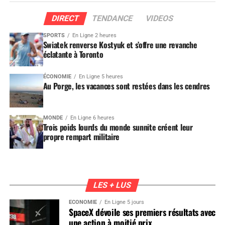
DIRECT
TENDANCE
VIDEOS
SPORTS
En Ligne 2 heures
Swiatek renverse Kostyuk et s’offre une revanche
éclatante à Toronto
ÉCONOMIE
En Ligne 5 heures
Au Porge, les vacances sont restées dans les cendres
MONDE
En Ligne 6 heures
Trois poids lourds du monde sunnite créent leur
propre rempart militaire
LES + LUS
ÉCONOMIE
En Ligne 5 jours
SpaceX dévoile ses premiers résultats avec
une action à moitié prix