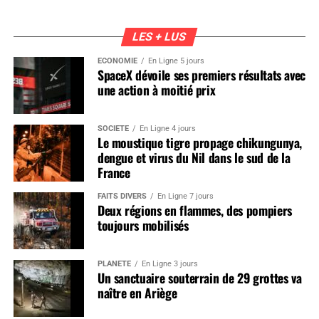
LES + LUS
ÉCONOMIE
En Ligne 5 jours
SpaceX dévoile ses premiers résultats avec
une action à moitié prix
SOCIÉTÉ
En Ligne 4 jours
Le moustique tigre propage chikungunya,
dengue et virus du Nil dans le sud de la
France
FAITS DIVERS
En Ligne 7 jours
Deux régions en flammes, des pompiers
toujours mobilisés
PLANÈTE
En Ligne 3 jours
Un sanctuaire souterrain de 29 grottes va
naître en Ariège