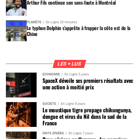
Arthur Fils continue son sans-faute à Montréal
PLANÈTE
En Ligne 20 minutes
Le typhon Dolphin s’apprête à frapper la côte est de la
Chine
LES + LUS
ÉCONOMIE
En Ligne 5 jours
SpaceX dévoile ses premiers résultats avec
une action à moitié prix
SOCIÉTÉ
En Ligne 4 jours
Le moustique tigre propage chikungunya,
dengue et virus du Nil dans le sud de la
France
FAITS DIVERS
En Ligne 7 jours