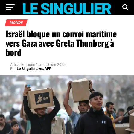
MONDE
Israël bloque un convoi maritime
vers Gaza avec Greta Thunberg à
bord
Article
En Ligne 1 an
le
8 juin 2025
Par
Le Singulier avec AFP