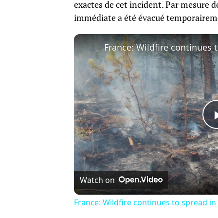
exactes de cet incident. Par mesure 
immédiate a été évacué temporaireme
Watch on
France: Wildfire continues to spread in Fr