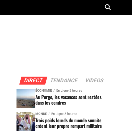
DIRECT
TENDANCE
VIDEOS
ÉCONOMIE
En Ligne 2 heures
Au Porge, les vacances sont restées
dans les cendres
MONDE
En Ligne 3 heures
Trois poids lourds du monde sunnite
créent leur propre rempart militaire