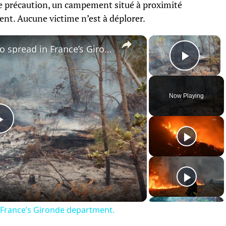
de précaution, un campement situé à proximité
nt. Aucune victime n’est à déplorer.
×
×
France: Wildfire continues to spread in France’s Gironde department​​​​​​​.
Play 
Now Playing
Play
Video
ance’s Gironde department​​​​​​​.