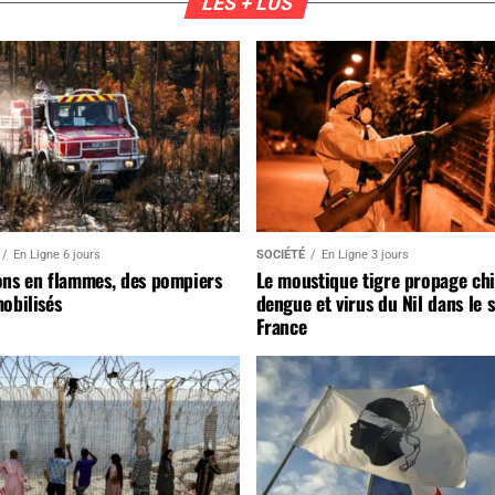
LES + LUS
En Ligne 6 jours
SOCIÉTÉ
En Ligne 3 jours
ons en flammes, des pompiers
Le moustique tigre propage ch
obilisés
dengue et virus du Nil dans le 
France