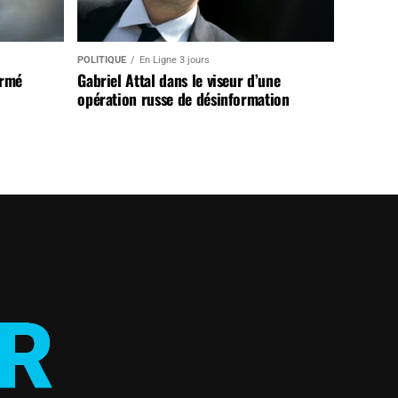
POLITIQUE
En Ligne 3 jours
armé
Gabriel Attal dans le viseur d’une
opération russe de désinformation