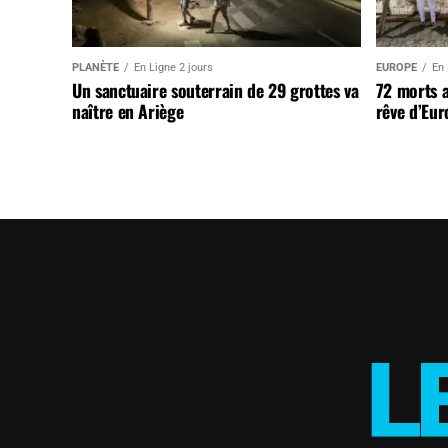
PLANÈTE
En Ligne 2 jours
EUROPE
En 
Un sanctuaire souterrain de 29 grottes va
72 morts 
naître en Ariège
rêve d’Eur