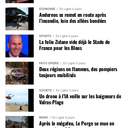
ÉCONOMIE
En Ligne 6 jours
Andernos se remet en route après
l’incendie, loin des allées bondées
SPORTS
En Ligne 6 jours
La folie Zidane vide déjà le Stade de
France pour les Bleus
FAITS DIVERS
En Ligne 5 jours
Deux régions en flammes, des pompiers
toujours mobilisés
SOCIÉTÉ
En Ligne 3 jours
Un drone à l’IA veille sur les baigneurs de
Valras-Plage
NEWS
En Ligne 6 jours
Après le mégafeu, Le Porge se mue en