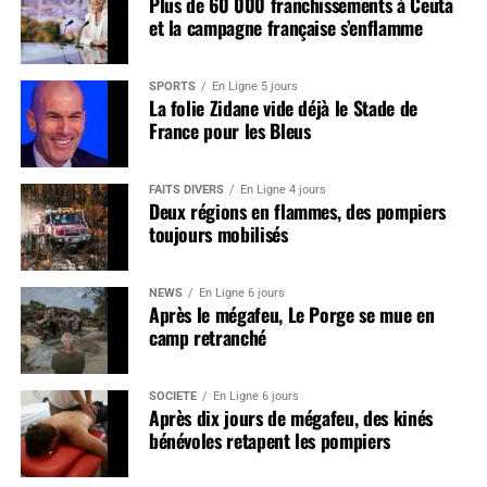
Plus de 60 000 franchissements à Ceuta
et la campagne française s’enflamme
SPORTS
En Ligne 5 jours
La folie Zidane vide déjà le Stade de
France pour les Bleus
FAITS DIVERS
En Ligne 4 jours
Deux régions en flammes, des pompiers
toujours mobilisés
NEWS
En Ligne 6 jours
Après le mégafeu, Le Porge se mue en
camp retranché
SOCIÉTÉ
En Ligne 6 jours
Après dix jours de mégafeu, des kinés
bénévoles retapent les pompiers