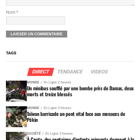
Nom *
TAGS
DIRECT
TENDANCE
VIDEOS
MONDE
En Ligne 2 heures
Un minibus soufflé par une bombe près de Damas, deux
morts et treize blessés
MONDE
En Ligne 3 heures
Taïwan barricade un pont vital face aux menaces de
Pékin
SOCIÉTÉ
En Ligne 3 heures
À Ceuta, des centaines d’enfants migrants dorment à la