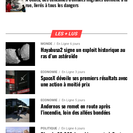
rue, livrés à tous les dangers
LES + LUS
MONDE
En Ligne 6 jours
Hayabusa2 signe un exploit historique au
ras d’un astéroïde
ÉCONOMIE
En Ligne 3 jours
SpaceX dévoile ses premiers résultats avec
une action à moitié prix
ÉCONOMIE
En Ligne 5 jours
Andernos se remet en route après
l’incendie, loin des allées bondées
POLITIQUE
En Ligne 6 jours