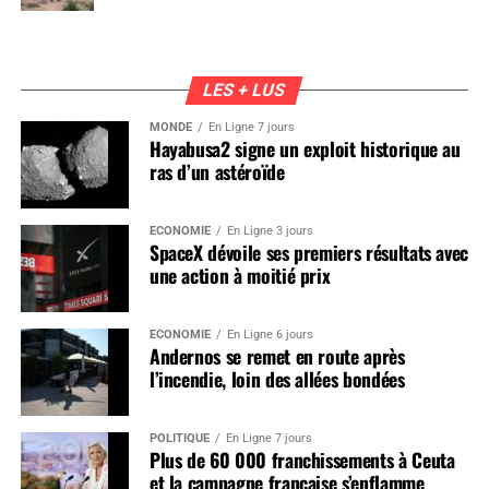
LES + LUS
MONDE
En Ligne 7 jours
Hayabusa2 signe un exploit historique au
ras d’un astéroïde
ÉCONOMIE
En Ligne 3 jours
SpaceX dévoile ses premiers résultats avec
une action à moitié prix
ÉCONOMIE
En Ligne 6 jours
Andernos se remet en route après
l’incendie, loin des allées bondées
POLITIQUE
En Ligne 7 jours
Plus de 60 000 franchissements à Ceuta
et la campagne française s’enflamme