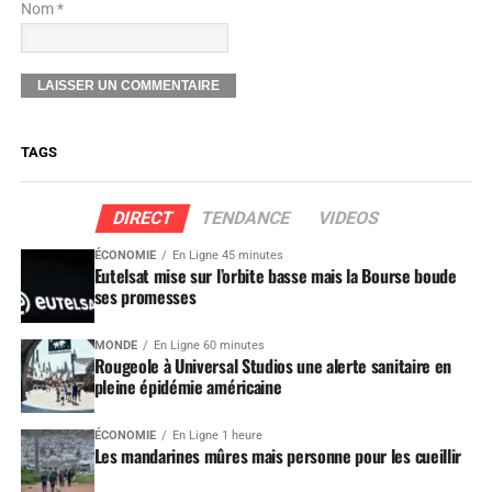
Nom *
TAGS
DIRECT
TENDANCE
VIDEOS
ÉCONOMIE
En Ligne 45 minutes
Eutelsat mise sur l’orbite basse mais la Bourse boude
ses promesses
MONDE
En Ligne 60 minutes
Rougeole à Universal Studios une alerte sanitaire en
pleine épidémie américaine
ÉCONOMIE
En Ligne 1 heure
Les mandarines mûres mais personne pour les cueillir