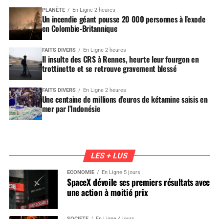
PLANÈTE
En Ligne 2 heures
Un incendie géant pousse 20 000 personnes à l’exode
en Colombie-Britannique
FAITS DIVERS
En Ligne 2 heures
Il insulte des CRS à Rennes, heurte leur fourgon en
trottinette et se retrouve gravement blessé
FAITS DIVERS
En Ligne 2 heures
Une centaine de millions d’euros de kétamine saisis en
mer par l’Indonésie
LES + LUS
ÉCONOMIE
En Ligne 5 jours
SpaceX dévoile ses premiers résultats avec
une action à moitié prix
SOCIÉTÉ
En Ligne 4 jours