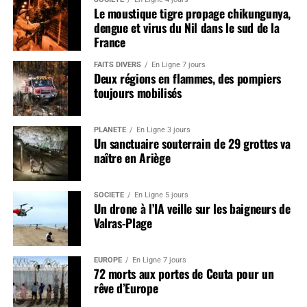
Le moustique tigre propage chikungunya,
dengue et virus du Nil dans le sud de la
France
FAITS DIVERS
En Ligne 7 jours
Deux régions en flammes, des pompiers
toujours mobilisés
PLANÈTE
En Ligne 3 jours
Un sanctuaire souterrain de 29 grottes va
naître en Ariège
SOCIÉTÉ
En Ligne 5 jours
Un drone à l’IA veille sur les baigneurs de
Valras-Plage
EUROPE
En Ligne 7 jours
72 morts aux portes de Ceuta pour un
rêve d’Europe