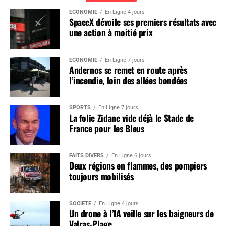
ÉCONOMIE
En Ligne 4 jours
SpaceX dévoile ses premiers résultats avec
une action à moitié prix
ÉCONOMIE
En Ligne 7 jours
Andernos se remet en route après
l’incendie, loin des allées bondées
SPORTS
En Ligne 7 jours
La folie Zidane vide déjà le Stade de
France pour les Bleus
FAITS DIVERS
En Ligne 6 jours
Deux régions en flammes, des pompiers
toujours mobilisés
SOCIÉTÉ
En Ligne 4 jours
Un drone à l’IA veille sur les baigneurs de
Valras-Plage