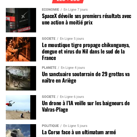
ÉCONOMIE
En Ligne 7 jours
SpaceX dévoile ses premiers résultats avec
une action à moitié prix
SOCIÉTÉ
En Ligne 5 jours
Le moustique tigre propage chikungunya,
dengue et virus du Nil dans le sud de la
France
PLANÈTE
En Ligne 4 jours
Un sanctuaire souterrain de 29 grottes va
naître en Ariège
SOCIÉTÉ
En Ligne 6 jours
Un drone à l’IA veille sur les baigneurs de
Valras-Plage
POLITIQUE
En Ligne 5 jours
La Corse face à un ultimatum armé