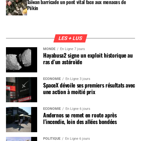
Taïwan barricade un pont vital face aux menaces de
Pékin
LES + LUS
MONDE
En Ligne 7 jours
Hayabusa2 signe un exploit historique au
ras d’un astéroïde
ÉCONOMIE
En Ligne 3 jours
SpaceX dévoile ses premiers résultats avec
une action à moitié prix
ÉCONOMIE
En Ligne 6 jours
Andernos se remet en route après
l’incendie, loin des allées bondées
POLITIQUE
En Ligne 6 jours