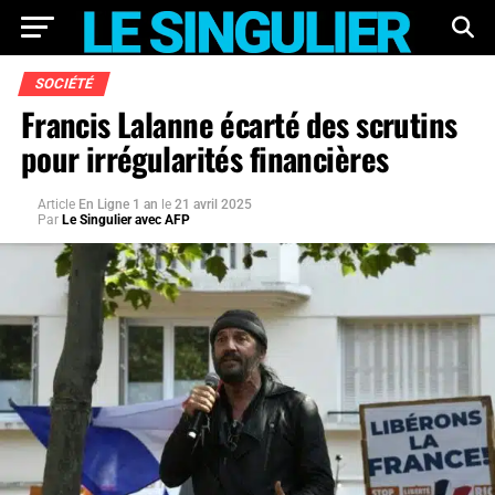
SOCIÉTÉ
Francis Lalanne écarté des scrutins
pour irrégularités financières
Article
En Ligne 1 an
le
21 avril 2025
Par
Le Singulier avec AFP