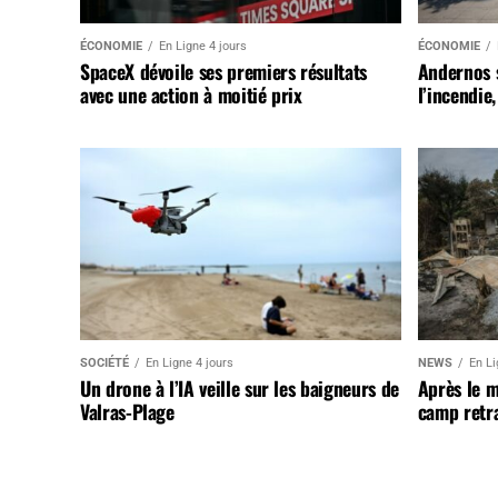
ÉCONOMIE
En Ligne 4 jours
ÉCONOMIE
SpaceX dévoile ses premiers résultats
Andernos 
avec une action à moitié prix
l’incendie
SOCIÉTÉ
En Ligne 4 jours
NEWS
En Li
Un drone à l’IA veille sur les baigneurs de
Après le 
Valras-Plage
camp retr