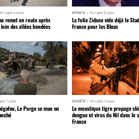
En Ligne 6 jours
SPORTS
En Ligne 6 jours
se remet en route après
La folie Zidane vide déjà le Sta
, loin des allées bondées
France pour les Bleus
gne 7 jours
SOCIÉTÉ
En Ligne 2 jours
mégafeu, Le Porge se mue en
Le moustique tigre propage ch
anché
dengue et virus du Nil dans le 
France