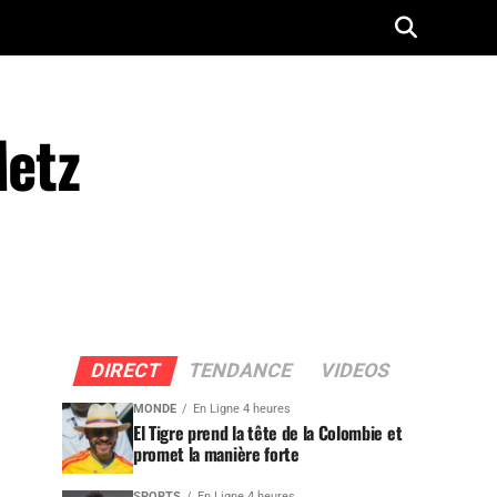
Metz
DIRECT
TENDANCE
VIDEOS
MONDE
En Ligne 4 heures
El Tigre prend la tête de la Colombie et
promet la manière forte
SPORTS
En Ligne 4 heures