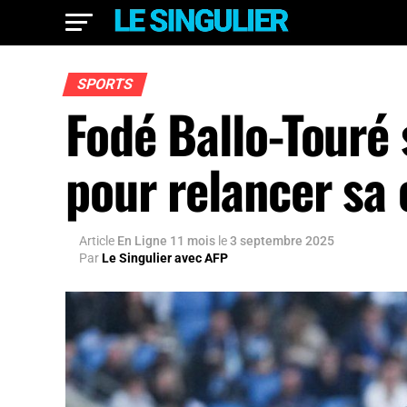
SPORTS
Fodé Ballo-Touré 
pour relancer sa 
Article
En Ligne 11 mois
le
3 septembre 2025
Par
Le Singulier avec AFP