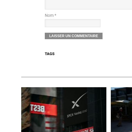
Nom *
TAGS