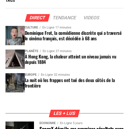
TAGS
DIRECT
TENDANCE
VIDEOS
CULTURE
En Ligne 17 minutes
Dominique Frot, la comédienne discrète qui a traversé
le cinéma français, est décédée à 68 ans
PLANÈTE
En Ligne 27 minutes
À Hong Kong, la chaleur atteint un niveau jamais vu
depuis 1884
EUROPE
En Ligne 32 minutes
La nuit où les frappes ont tué des deux côtés de la
frontière
LES + LUS
ÉCONOMIE
En Ligne 5 jours
SpaceX dévoile ses premiers résultats avec