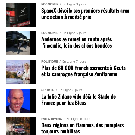
ÉCONOMIE
En Ligne 3 jours
SpaceX dévoile ses premiers résultats avec
une action à moitié prix
ÉCONOMIE
En Ligne 6 jours
Andernos se remet en route après
l’incendie, loin des allées bondées
POLITIQUE
En Ligne 7 jours
Plus de 60 000 franchissements à Ceuta
et la campagne française s’enflamme
SPORTS
En Ligne 6 jours
La folie Zidane vide déjà le Stade de
France pour les Bleus
FAITS DIVERS
En Ligne 5 jours
Deux régions en flammes, des pompiers
toujours mobilisés