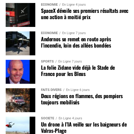
ÉCONOMIE
En Ligne 4 jours
SpaceX dévoile ses premiers résultats avec
une action à moitié prix
ÉCONOMIE
En Ligne 7 jours
Andernos se remet en route après
l’incendie, loin des allées bondées
SPORTS
En Ligne 7 jours
La folie Zidane vide déjà le Stade de
France pour les Bleus
FAITS DIVERS
En Ligne 6 jours
Deux régions en flammes, des pompiers
toujours mobilisés
SOCIÉTÉ
En Ligne 4 jours
Un drone à l’IA veille sur les baigneurs de
Valras-Plage